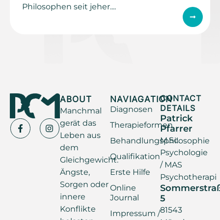
Philosophen seit jeher....
ABOUT
NAVIAGATION
CONTACT
DETAILS
Diagnosen
Manchmal
Patrick
gerät das
Therapieformen
Pfarrer
Leben aus
M.Sc.
Behandlungsphilosophie
dem
Psychologie
Qualifikation
Gleichgewicht.
/ MAS
Ängste,
Erste Hilfe
Psychotherapi
Sorgen oder
Sommerstra
Online
innere
Journal
5
Konflikte
81543
Impressum /