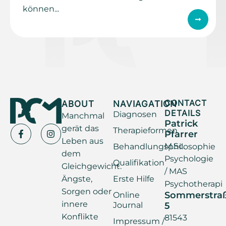
können...
ABOUT
NAVIAGATION
CONTACT
DETAILS
Diagnosen
Manchmal
Patrick
gerät das
Therapieformen
Pfarrer
Leben aus
M.Sc.
Behandlungsphilosophie
dem
Psychologie
Qualifikation
Gleichgewicht.
/ MAS
Ängste,
Erste Hilfe
Psychotherapi
Sorgen oder
Sommerstra
Online
innere
Journal
5
Konflikte
81543
Impressum /