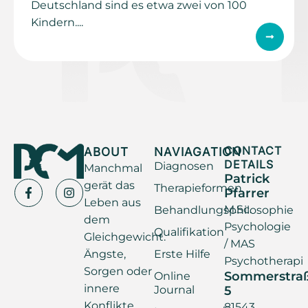
Deutschland sind es etwa zwei von 100
Kindern....
ABOUT
NAVIAGATION
CONTACT
DETAILS
Diagnosen
Manchmal
Patrick
gerät das
Therapieformen
Pfarrer
Leben aus
M.Sc.
Behandlungsphilosophie
dem
Psychologie
Qualifikation
Gleichgewicht.
/ MAS
Ängste,
Erste Hilfe
Psychotherapi
Sorgen oder
Sommerstra
Online
innere
Journal
5
Konflikte
81543