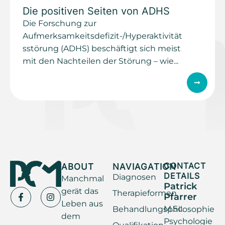
Die positiven Seiten von ADHS
Die Forschung zur
Aufmerksamkeitsdefizit-/Hyperaktivität
sstörung (ADHS) beschäftigt sich meist
mit den Nachteilen der Störung – wie...
ABOUT
NAVIAGATION
CONTACT
DETAILS
Diagnosen
Manchmal
Patrick
gerät das
Therapieformen
Pfarrer
Leben aus
M.Sc.
Behandlungsphilosophie
dem
Psychologie
Qualifikation