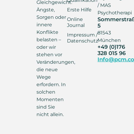
Gleichgewicht.
/ MAS
Ängste,
Erste Hilfe
Psychotherapi
Sorgen oder
Sommerstra
Online
innere
Journal
5
Konflikte
81543
Impressum /
belasten –
München
Datenschutz
+49 (0)176
oder wir
328 015 96
stehen vor
Info@pcm.co
Veränderungen,
die neue
Wege
erfordern. In
solchen
Momenten
sind Sie
nicht allein.